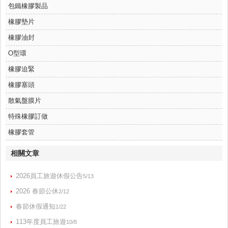
包鐵橡膠製品
橡膠墊片
橡膠油封
O型環
橡膠迫緊
橡膠塞頭
散氣盤膜片
特殊橡膠訂做
橡膠套管
相關文章
2026員工旅遊休假公告
5/13
2026 春節公休
2/12
春節休假通知
1/22
113年度員工旅遊
10/8