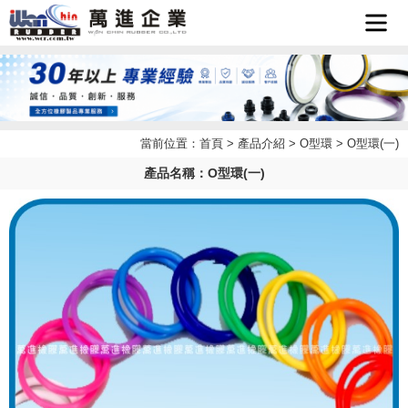
首頁
企業簡
當前位置：
首頁
>
產品介紹
>
O型環
> O型環(一)
最新消
介
產品名稱：O型環(一)
產品介
息
檔案下
紹
聯絡我
載
LINE
們
客服