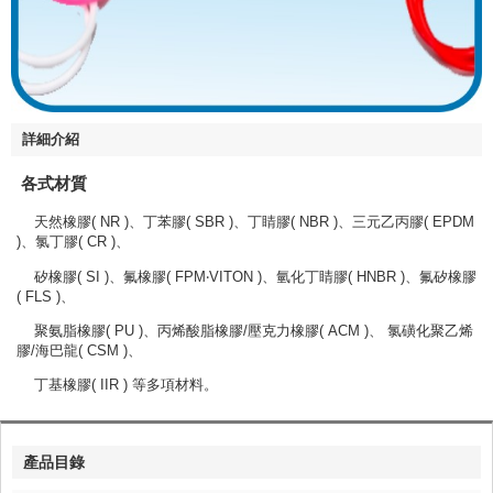
詳細介紹
各式材質
天然橡膠( NR )、丁苯膠( SBR )、丁睛膠( NBR )、三元乙丙膠( EPDM
)、氯丁膠( CR )、
矽橡膠( SI )、氟橡膠( FPM‧VITON )、氫化丁睛膠( HNBR )、氟矽橡膠
( FLS )、
聚氨脂橡膠( PU )、丙烯酸脂橡膠/壓克力橡膠( ACM )、 氯磺化聚乙烯
膠/海巴龍( CSM )、
丁基橡膠( IIR ) 等多項材料。
產品目錄