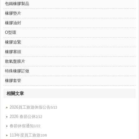
包鐵橡膠製品
橡膠墊片
橡膠油封
O型環
橡膠迫緊
橡膠塞頭
散氣盤膜片
特殊橡膠訂做
橡膠套管
相關文章
2026員工旅遊休假公告
5/13
2026 春節公休
2/12
春節休假通知
1/22
113年度員工旅遊
10/8