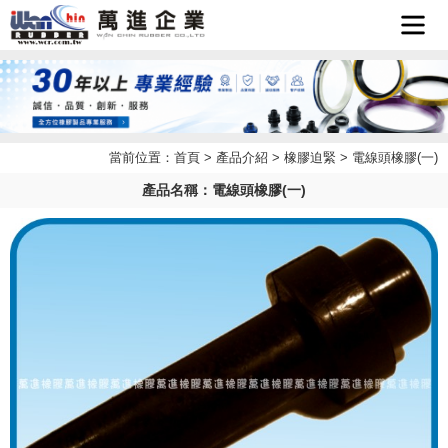
首頁
企業簡
當前位置：
首頁
>
產品介紹
>
橡膠迫緊
> 電線頭橡膠(一)
最新消
介
產品名稱：電線頭橡膠(一)
產品介
息
檔案下
紹
聯絡我
載
LINE
們
客服