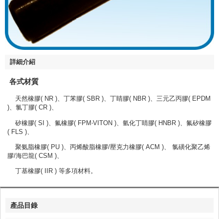
詳細介紹
各式材質
天然橡膠( NR )、丁苯膠( SBR )、丁睛膠( NBR )、三元乙丙膠( EPDM
)、氯丁膠( CR )、
矽橡膠( SI )、氟橡膠( FPM‧VITON )、氫化丁睛膠( HNBR )、氟矽橡膠
( FLS )、
聚氨脂橡膠( PU )、丙烯酸脂橡膠/壓克力橡膠( ACM )、 氯磺化聚乙烯
膠/海巴龍( CSM )、
丁基橡膠( IIR ) 等多項材料。
產品目錄