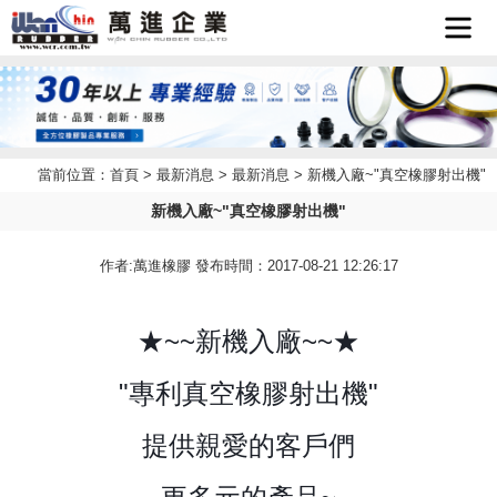
首頁
企業簡
當前位置：
首頁
>
最新消息
>
最新消息
> 新機入廠~"真空橡膠射出機"
最新消
介
新機入廠~"真空橡膠射出機"
產品介
息
作者:萬進橡膠 發布時間：2017-08-21 12:26:17
檔案下
紹
★~~新機入廠~~★
聯絡我
載
"專利真空橡膠射出機"
LINE
們
提供親愛的客戶們
客服