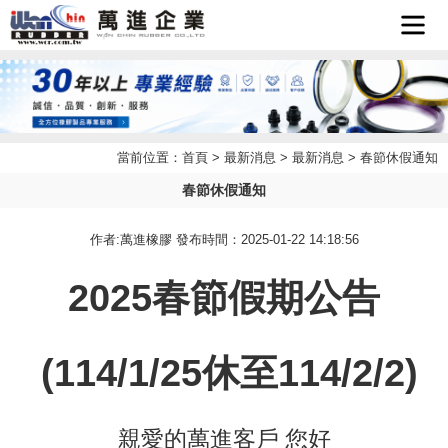
首頁
企業簡
當前位置：
首頁
>
最新消息
>
最新消息
> 春節休假通知
最新消
介
春節休假通知
產品介
息
作者:萬進橡膠 發布時間：2025-01-22 14:18:56
檔案下
紹
2025春節假期公告
聯絡我
載
(114/1/25休至114/2/2)
LINE
們
客服
親愛的萬進客戶 您好