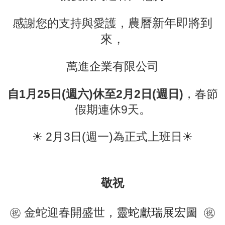
農曆新年即將到
感謝您的支持與愛護，
來，
萬進企業有限公司
自1月25日(週六)休至2月2日(週日)
，春節
假期連休9天。
☀ 2月3日(週一)為正式上班日☀
敬祝
㊗
金蛇迎春開盛世
，
靈蛇獻瑞展宏圖
㊗