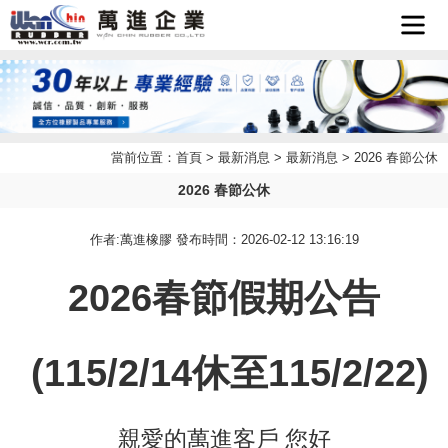
首頁
企業簡
當前位置：
首頁
>
最新消息
>
最新消息
> 2026 春節公休
最新消
介
2026 春節公休
產品介
息
作者:萬進橡膠 發布時間：2026-02-12 13:16:19
檔案下
紹
2026春節假期公告
聯絡我
載
(115/2/14休至115/2/22)
LINE
們
客服
親愛的萬進客戶 您好