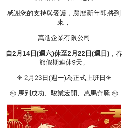
農曆新年即將到
感謝您的支持與愛護，
來，
萬進企業有限公司
自2月14日(週六)休至2月22日(週日)
，春
節假期連休9天。
☀ 2月23日(週一)為正式上班日☀
㊗ 馬到成功、駿業宏開、萬馬奔騰 ㊗