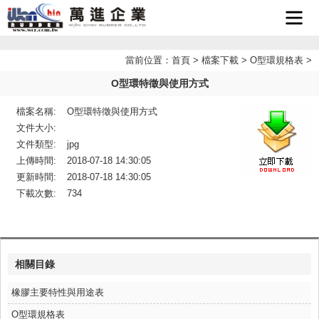
首頁
當前位置：
首頁
>
檔案下載
>
O型環規格表
>
O型環特徵與使用方式
企業簡
檔案名稱:
O型環特徵與使用方式
最新消
介
文件大小:
文件類型:
jpg
產品介
息
上傳時間:
2018-07-18 14:30:05
更新時間:
2018-07-18 14:30:05
檔案下
紹
下載次數:
734
聯絡我
載
LINE
們
相關目錄
客服
橡膠主要特性與用途表
O型環規格表