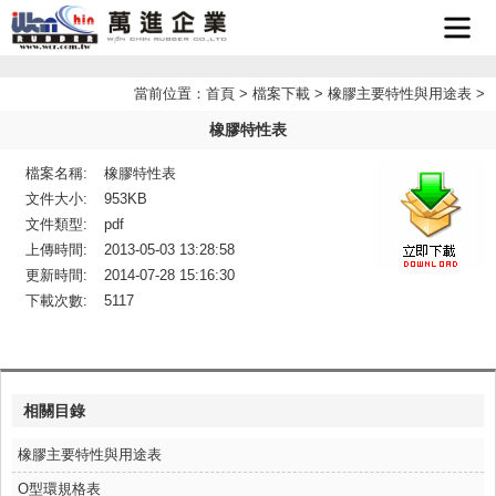
首頁
當前位置：
首頁
>
檔案下載
>
橡膠主要特性與用途表
>
橡膠特性表
企業簡
檔案名稱:
橡膠特性表
最新消
介
文件大小:
953KB
文件類型:
pdf
產品介
息
上傳時間:
2013-05-03 13:28:58
更新時間:
2014-07-28 15:16:30
檔案下
紹
下載次數:
5117
聯絡我
載
LINE
們
相關目錄
客服
橡膠主要特性與用途表
O型環規格表