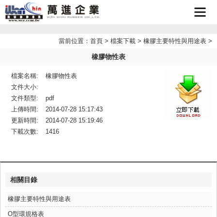
首頁
當前位置：
首頁
>
檔案下載
>
橡膠主要特性與用途表
>
橡膠物性表
企業簡
檔案名稱:
橡膠物性表
最新消
介
文件大小:
文件類型:
pdf
產品介
息
上傳時間:
2014-07-28 15:17:43
更新時間:
2014-07-28 15:19:46
檔案下
紹
下載次數:
1416
聯絡我
載
LINE
們
相關目錄
客服
橡膠主要特性與用途表
O型環規格表