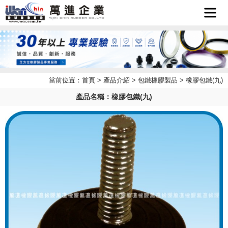
首頁
企業簡
當前位置：
首頁
>
產品介紹
>
包鐵橡膠製品
> 橡膠包鐵(九)
最新消
介
產品名稱：橡膠包鐵(九)
產品介
息
檔案下
紹
聯絡我
載
LINE
們
客服