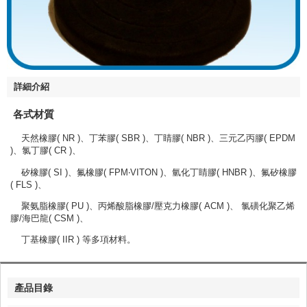
詳細介紹
各式材質
天然橡膠( NR )、丁苯膠( SBR )、丁睛膠( NBR )、三元乙丙膠( EPDM
)、氯丁膠( CR )、
矽橡膠( SI )、氟橡膠( FPM‧VITON )、氫化丁睛膠( HNBR )、氟矽橡膠
( FLS )、
聚氨脂橡膠( PU )、丙烯酸脂橡膠/壓克力橡膠( ACM )、 氯磺化聚乙烯
膠/海巴龍( CSM )、
丁基橡膠( IIR ) 等多項材料。
產品目錄