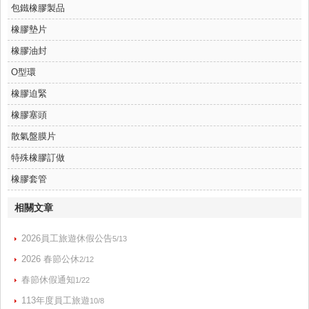
包鐵橡膠製品
橡膠墊片
橡膠油封
O型環
橡膠迫緊
橡膠塞頭
散氣盤膜片
特殊橡膠訂做
橡膠套管
相關文章
2026員工旅遊休假公告
5/13
2026 春節公休
2/12
春節休假通知
1/22
113年度員工旅遊
10/8