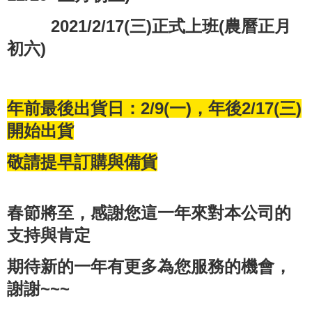
2021/2/17(三
)
正式上班
(
農曆正月
初六
)
年前最後出貨日：
2/9(
一
)
，年後
2/17(
三
)
開始出貨
敬請提早訂購與備貨
春節將至，感謝您這一年來對本公司的
支持與肯定
期待新的一年有更多為您服務的機會，
謝謝
~~~