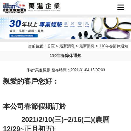
首頁
企業簡
當前位置：
首頁
>
最新消息
>
最新消息
> 110年春節休通知
最新消
介
110年春節休通知
產品介
息
作者:萬進橡膠 發布時間：2021-01-04 13:07:03
檔案下
紹
親愛的客戶您好：
聯絡我
載
本公司春節假期訂於
LINE
們
2021/2/10(三
)~2/16(
二
)(
農曆
客服
12/29~
正月初五
)