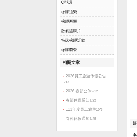
O型環
橡膠迫緊
橡膠塞頭
散氣盤膜片
特殊橡膠訂做
橡膠套管
相關文章
2026員工旅遊休假公告
5/13
2026 春節公休
2/12
春節休假通知
1/22
113年度員工旅遊
10/8
春節休假通知
1/25
詳
各