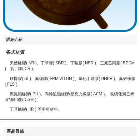
詳細介紹
各式材質
天然橡膠( NR )、丁苯膠( SBR )、丁睛膠( NBR )、三元乙丙膠( EPDM
)、氯丁膠( CR )、
矽橡膠( SI )、氟橡膠( FPM‧VITON )、氫化丁睛膠( HNBR )、氟矽橡膠
( FLS )、
聚氨脂橡膠( PU )、丙烯酸脂橡膠/壓克力橡膠( ACM )、 氯磺化聚乙烯
膠/海巴龍( CSM )、
丁基橡膠( IIR ) 等多項材料。
產品目錄