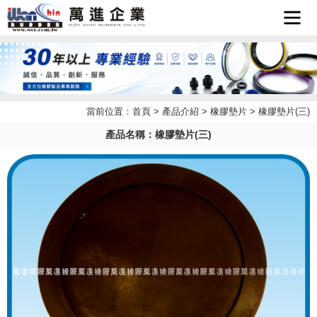
首頁
企業簡
當前位置：
首頁
>
產品介紹
>
橡膠墊片
> 橡膠墊片(三)
最新消
介
產品名稱：橡膠墊片(三)
產品介
息
檔案下
紹
聯絡我
載
LINE
們
客服