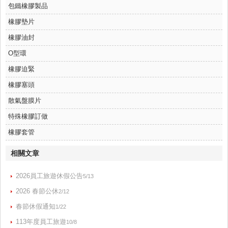
包鐵橡膠製品
橡膠墊片
橡膠油封
O型環
橡膠迫緊
橡膠塞頭
散氣盤膜片
特殊橡膠訂做
橡膠套管
相關文章
2026員工旅遊休假公告
5/13
2026 春節公休
2/12
春節休假通知
1/22
113年度員工旅遊
10/8