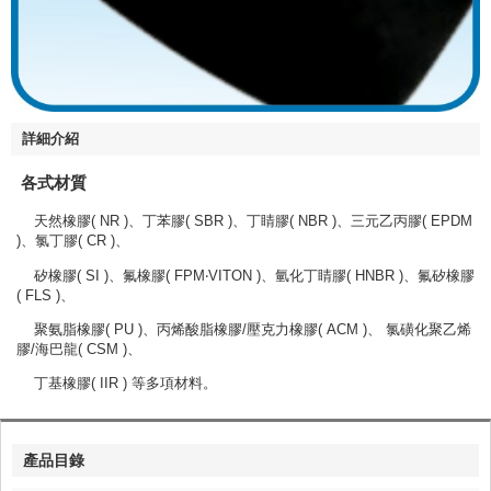
詳細介紹
各式材質
天然橡膠( NR )、丁苯膠( SBR )、丁睛膠( NBR )、三元乙丙膠( EPDM
)、氯丁膠( CR )、
矽橡膠( SI )、氟橡膠( FPM‧VITON )、氫化丁睛膠( HNBR )、氟矽橡膠
( FLS )、
聚氨脂橡膠( PU )、丙烯酸脂橡膠/壓克力橡膠( ACM )、 氯磺化聚乙烯
膠/海巴龍( CSM )、
丁基橡膠( IIR ) 等多項材料。
產品目錄