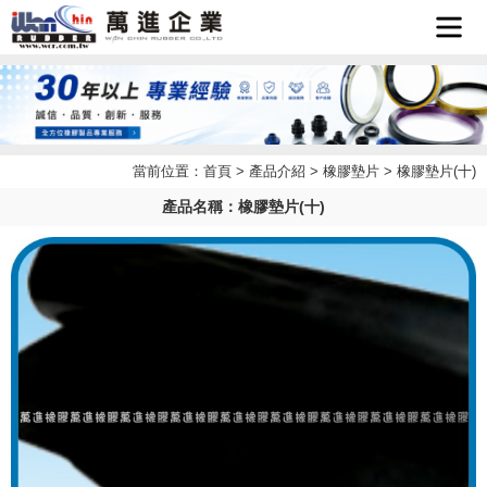
首頁
企業簡
當前位置：
首頁
>
產品介紹
>
橡膠墊片
> 橡膠墊片(十)
最新消
介
產品名稱：橡膠墊片(十)
產品介
息
檔案下
紹
聯絡我
載
LINE
們
客服