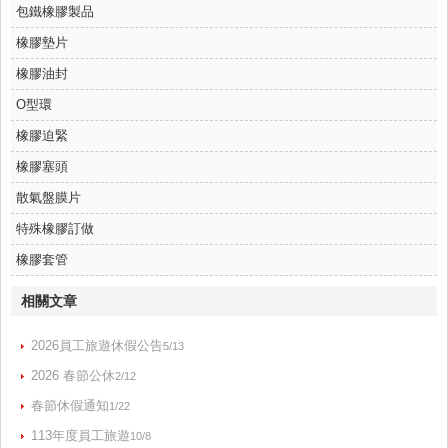
包鐵橡膠製品
橡膠墊片
橡膠油封
O型環
橡膠迫緊
橡膠塞頭
散氣盤膜片
特殊橡膠訂做
橡膠套管
相關文章
2026員工旅遊休假公告
5/13
2026 春節公休
2/12
春節休假通知
1/22
113年度員工旅遊
10/8