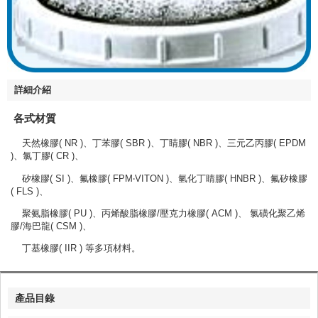
詳細介紹
各式材質
天然橡膠( NR )、丁苯膠( SBR )、丁睛膠( NBR )、三元乙丙膠( EPDM
)、氯丁膠( CR )、
矽橡膠( SI )、氟橡膠( FPM‧VITON )、氫化丁睛膠( HNBR )、氟矽橡膠
( FLS )、
聚氨脂橡膠( PU )、丙烯酸脂橡膠/壓克力橡膠( ACM )、 氯磺化聚乙烯
膠/海巴龍( CSM )、
丁基橡膠( IIR ) 等多項材料。
產品目錄