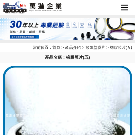
首頁
企業簡
當前位置：
首頁
>
產品介紹
>
散氣盤膜片
> 橡膠膜片(五)
最新消
介
產品名稱：橡膠膜片(五)
產品介
息
檔案下
紹
聯絡我
載
LINE
們
客服