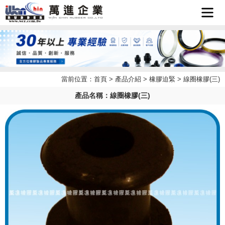
首頁
企業簡
當前位置：
首頁
>
產品介紹
>
橡膠迫緊
> 線圈橡膠(三)
最新消
介
產品名稱：線圈橡膠(三)
產品介
息
檔案下
紹
聯絡我
載
LINE
們
客服