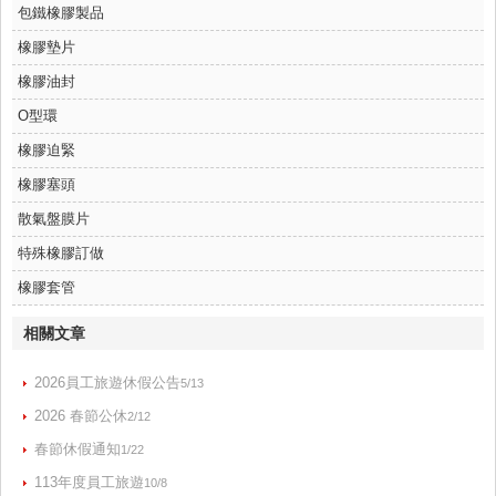
包鐵橡膠製品
橡膠墊片
橡膠油封
O型環
橡膠迫緊
橡膠塞頭
散氣盤膜片
特殊橡膠訂做
橡膠套管
相關文章
2026員工旅遊休假公告
5/13
2026 春節公休
2/12
春節休假通知
1/22
113年度員工旅遊
10/8