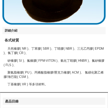
詳細介紹
各式材質
天然橡膠( NR )、丁苯膠( SBR )、丁睛膠( NBR )、三元乙丙膠( EPDM
)、氯丁膠( CR )、
矽橡膠( SI )、氟橡膠( FPM‧VITON )、氫化丁睛膠( HNBR )、氟矽橡膠
( FLS )、
聚氨脂橡膠( PU )、丙烯酸脂橡膠/壓克力橡膠( ACM )、 氯磺化聚乙烯
膠/海巴龍( CSM )、
丁基橡膠( IIR ) 等多項材料。
產品目錄