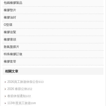
包鐵橡膠製品
橡膠墊片
橡膠油封
O型環
橡膠迫緊
橡膠塞頭
散氣盤膜片
特殊橡膠訂做
橡膠套管
相關文章
2026員工旅遊休假公告
5/13
2026 春節公休
2/12
春節休假通知
1/22
113年度員工旅遊
10/8