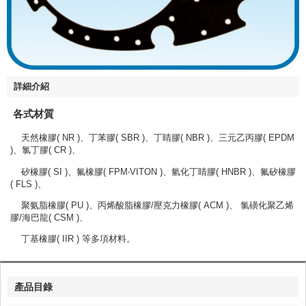
詳細介紹
各式材質
天然橡膠( NR )、丁苯膠( SBR )、丁睛膠( NBR )、三元乙丙膠( EPDM
)、氯丁膠( CR )、
矽橡膠( SI )、氟橡膠( FPM‧VITON )、氫化丁睛膠( HNBR )、氟矽橡膠
( FLS )、
聚氨脂橡膠( PU )、丙烯酸脂橡膠/壓克力橡膠( ACM )、 氯磺化聚乙烯
膠/海巴龍( CSM )、
丁基橡膠( IIR ) 等多項材料。
產品目錄