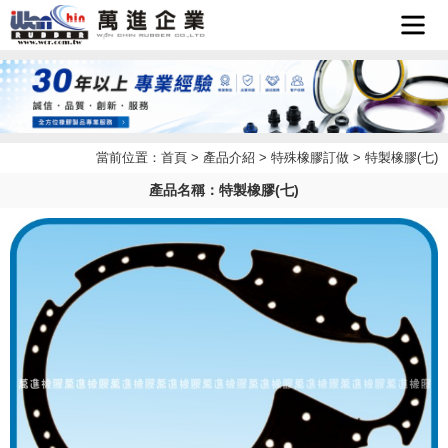
首頁
企業簡
當前位置：
首頁
>
產品介紹
>
特殊橡膠訂做
> 特製橡膠(七)
最新消
介
產品名稱：特製橡膠(七)
產品介
息
檔案下
紹
聯絡我
載
LINE
們
客服