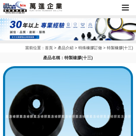
首頁
企業簡
當前位置：
首頁
>
產品介紹
>
特殊橡膠訂做
> 特製橡膠(十三)
最新消
介
產品名稱：特製橡膠(十三)
產品介
息
檔案下
紹
聯絡我
載
LINE
們
客服