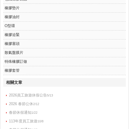
橡膠墊片
橡膠油封
O型環
橡膠迫緊
橡膠塞頭
散氣盤膜片
特殊橡膠訂做
橡膠套管
相關文章
2026員工旅遊休假公告
5/13
2026 春節公休
2/12
春節休假通知
1/22
113年度員工旅遊
10/8