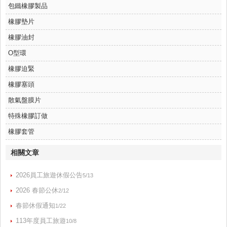
包鐵橡膠製品
橡膠墊片
橡膠油封
O型環
橡膠迫緊
橡膠塞頭
散氣盤膜片
特殊橡膠訂做
橡膠套管
相關文章
2026員工旅遊休假公告
5/13
2026 春節公休
2/12
春節休假通知
1/22
113年度員工旅遊
10/8