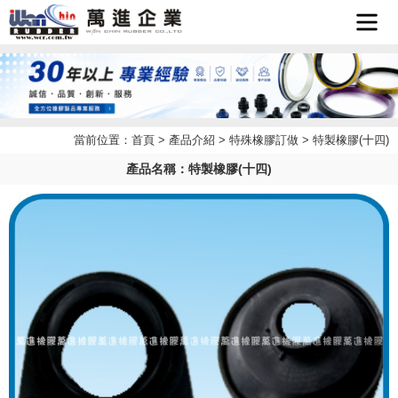
首頁
企業簡
當前位置：
首頁
>
產品介紹
>
特殊橡膠訂做
> 特製橡膠(十四)
最新消
介
產品名稱：特製橡膠(十四)
產品介
息
檔案下
紹
聯絡我
載
LINE
們
客服