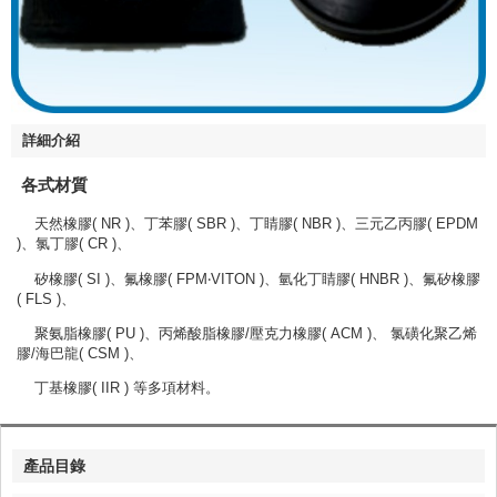
詳細介紹
各式材質
天然橡膠( NR )、丁苯膠( SBR )、丁睛膠( NBR )、三元乙丙膠( EPDM
)、氯丁膠( CR )、
矽橡膠( SI )、氟橡膠( FPM‧VITON )、氫化丁睛膠( HNBR )、氟矽橡膠
( FLS )、
聚氨脂橡膠( PU )、丙烯酸脂橡膠/壓克力橡膠( ACM )、 氯磺化聚乙烯
膠/海巴龍( CSM )、
丁基橡膠( IIR ) 等多項材料。
產品目錄