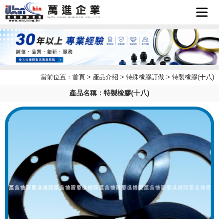
首頁
企業簡
當前位置：
首頁
>
產品介紹
>
特殊橡膠訂做
> 特製橡膠(十八)
最新消
介
產品名稱：特製橡膠(十八)
產品介
息
檔案下
紹
聯絡我
載
LINE
們
客服