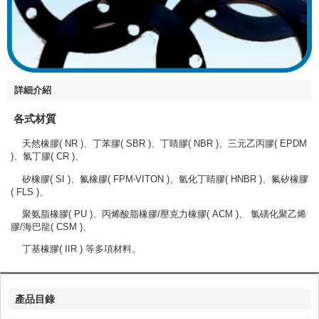
詳細介紹
各式材質
天然橡膠( NR )、丁苯膠( SBR )、丁睛膠( NBR )、三元乙丙膠( EPDM
)、氯丁膠( CR )、
矽橡膠( SI )、氟橡膠( FPM‧VITON )、氫化丁睛膠( HNBR )、氟矽橡膠
( FLS )、
聚氨脂橡膠( PU )、丙烯酸脂橡膠/壓克力橡膠( ACM )、 氯磺化聚乙烯
膠/海巴龍( CSM )、
丁基橡膠( IIR ) 等多項材料。
產品目錄