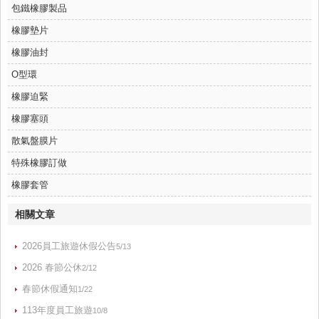
包鐵橡膠製品
橡膠墊片
橡膠油封
O型環
橡膠迫緊
橡膠塞頭
散氣盤膜片
特殊橡膠訂做
橡膠套管
相關文章
2026員工旅遊休假公告
5/13
2026 春節公休
2/12
春節休假通知
1/22
113年度員工旅遊
10/8