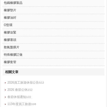
包鐵橡膠製品
橡膠墊片
橡膠油封
O型環
橡膠迫緊
橡膠塞頭
散氣盤膜片
特殊橡膠訂做
橡膠套管
相關文章
2026員工旅遊休假公告
5/13
2026 春節公休
2/12
春節休假通知
1/22
113年度員工旅遊
10/8