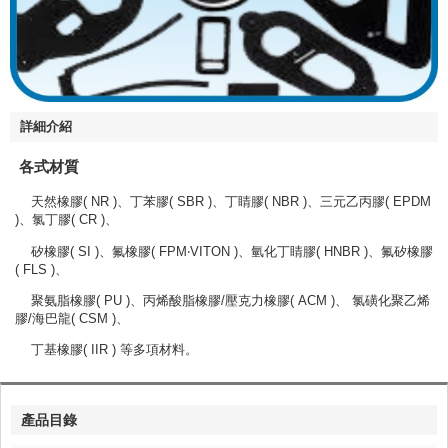
詳細介紹
各式材質
天然橡膠( NR )、丁苯膠( SBR )、丁睛膠( NBR )、三元乙丙膠( EPDM
)、氯丁膠( CR )、
矽橡膠( SI )、氟橡膠( FPM‧VITON )、氫化丁睛膠( HNBR )、氟矽橡膠
( FLS )、
聚氨脂橡膠( PU )、丙烯酸脂橡膠/壓克力橡膠( ACM )、 氯磺化聚乙烯
膠/海巴龍( CSM )、
丁基橡膠( IIR ) 等多項材料。
產品目錄