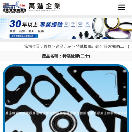
首頁
企業簡
當前位置：
首頁
>
產品介紹
>
特殊橡膠訂做
> 特製橡膠(二十)
最新消
介
產品名稱：特製橡膠(二十)
產品介
息
檔案下
紹
聯絡我
載
LINE
們
客服