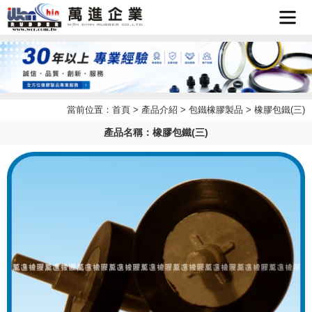
首頁
企業簡
當前位置：
首頁
>
產品介紹
>
包鐵橡膠製品
> 橡膠包鐵(三)
最新消
介
產品名稱：橡膠包鐵(三)
產品介
息
檔案下
紹
聯絡我
載
LINE
們
客服