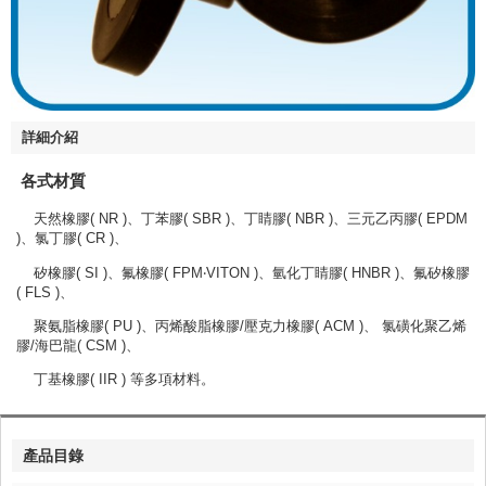
詳細介紹
各式材質
天然橡膠( NR )、丁苯膠( SBR )、丁睛膠( NBR )、三元乙丙膠( EPDM
)、氯丁膠( CR )、
矽橡膠( SI )、氟橡膠( FPM‧VITON )、氫化丁睛膠( HNBR )、氟矽橡膠
( FLS )、
聚氨脂橡膠( PU )、丙烯酸脂橡膠/壓克力橡膠( ACM )、 氯磺化聚乙烯
膠/海巴龍( CSM )、
丁基橡膠( IIR ) 等多項材料。
產品目錄