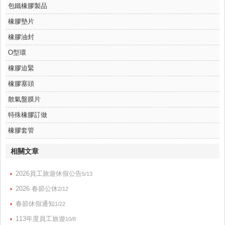
包鐵橡膠製品
橡膠墊片
橡膠油封
O型環
橡膠迫緊
橡膠塞頭
散氣盤膜片
特殊橡膠訂做
橡膠套管
相關文章
2026員工旅遊休假公告
5/13
2026 春節公休
2/12
春節休假通知
1/22
113年度員工旅遊
10/8