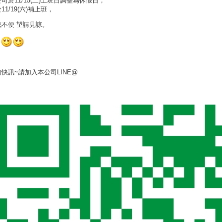
司於11/15(二)上班日調整為休假日，
11/19(六)補上班，
成不便 望請見諒。
快訊~請加入本公司LINE@