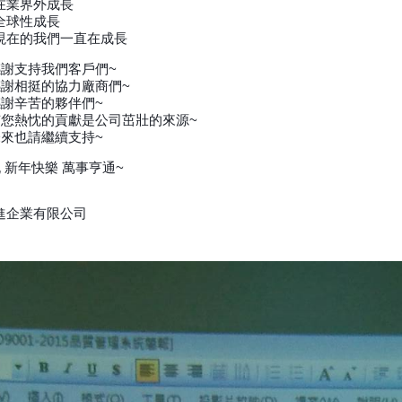
在業界外成長
全球性成長
現在的我們一直在成長
感謝支持我們客戶們~
感謝相挺的協力廠商們~
感謝辛苦的夥伴們~
有您熱忱的貢獻是公司茁壯的來源~
未來也請繼續支持~
祝 新年快樂 萬事亨通~
進企業有限公司