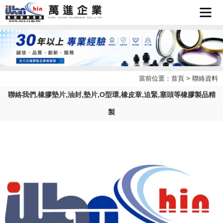
首頁
企業簡
當前位置：
首頁
> 聯絡資料
最新消
介
聯絡我們,橡膠墊片,油封,墊片,O型環,橡皮章,迫緊,塞頭等橡膠製品精
產品介
息
製
檔案下
紹
聯絡我
載
LINE
們
客服