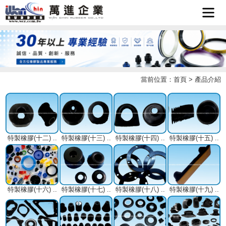
首頁
企業簡
當前位置：
首頁
>
產品介紹
最新消
介
產品介
息
檔案下
紹
特製橡膠(十二)
..
特製橡膠(十三)
..
特製橡膠(十四)
..
特製橡膠(十五)
..
聯絡我
載
LINE
們
特製橡膠(十六)
..
特製橡膠(十七)
..
特製橡膠(十八)
..
特製橡膠(十九)
..
客服